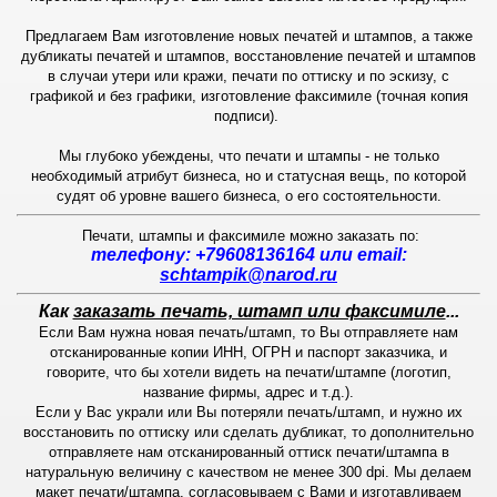
Предлагаем Вам изготовление новых печатей и штампов, а также
дубликаты печатей и штампов, восстановление печатей и штампов
в случаи утери или кражи, печати по оттиску и по эскизу, с
графикой и без графики, изготовление факсимиле (точная копия
подписи).
Мы глубоко убеждены, что печати и штампы - не только
необходимый атрибут бизнеса, но и статусная вещь, по которой
судят об уровне вашего бизнеса, о его состоятельности.
Печати, штампы и факсимиле можно заказать по
:
телефону: +79608136164 или email:
schtampik@narod.ru
Как
заказать печать, штамп или факсимиле
...
Если Вам нужна новая печать/штамп, то Вы отправляете нам
отсканированные копии ИНН, ОГРН и паспорт заказчика, и
говорите, что бы хотели видеть на печати/штампе (логотип,
название фирмы, адрес и т.д.).
Если у Вас украли или Вы потеряли печать/штамп, и нужно их
восстановить по оттиску или сделать дубликат, то дополнительно
отправляете нам отсканированный оттиск печати/штампа в
натуральную величину с качеством не менее 300 dpi. Мы делаем
макет печати/штампа, согласовываем с Вами и изготавливаем