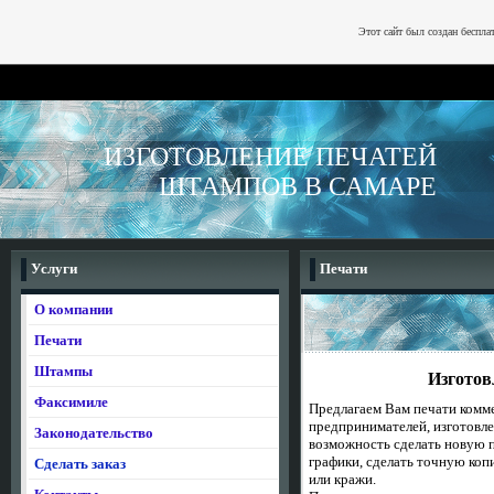
Этот сайт был создан беспла
ИЗГОТОВЛЕНИЕ ПЕЧАТЕЙ
ШТАМПОВ В САМАРЕ
Услуги
Печати
О компании
Печати
Штампы
Изготов
Факсимиле
Предлагаем Вам печати
комм
предпринимателей,
изготовл
Законодательство
возможность сделать новую п
графики, сделать точную коп
Сделать заказ
или кражи.