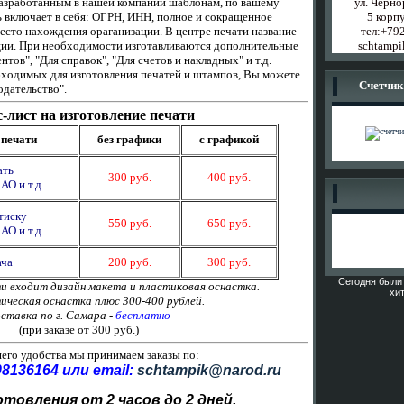
азработанным
в нашей
компании шаблонам, по вашему
ул. Черно
 включает в себя: ОГРН,
ИНН,
полное и сокращенное
5 корпу
есто нахождения ораганизации. В центре печати название
тел:+79
ции. При необходимости изготавливаются дополнительные
schtampi
нтов", "Для справок", "Для счетов и накладных" и т.д.
бходимых для изготовления печатей и штампов, Вы можете
Счетчик
одательство".
-лист на изготовление печати
 печати
без графики
с графикой
ать
300 руб.
400 руб.
АО и т.д.
тиску
550 руб.
650 руб.
АО и т.д.
ача
200 руб.
300 руб.
Сегодня были 
и входит дизайн макета и пластиковая оснастка.
хит
ческая оснастка плюс 300-400 рублей.
ставка по г. Самара -
бесплатно
(при заказе от 300 руб.)
его удобства мы принимаем заказы по:
8136164 или email:
schtampik@narod.ru
товления от 2 часов до 2 дней.