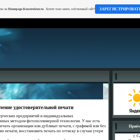
ЗАРЕГИСТРИРОВАТ
тно на
Homepage-Konstruktor.ru
. Хотите тоже иметь собственный сайт?
ление удостоверительной печати
ерческих
предприятий и индивидуальных
енных
м
етодом фотополлимерной
технологии. У нас есть
ечать организации или дубликат печати, с графикой или без
Приём
ию печати, восстановить печать по оттиску в случаи утери
г. 