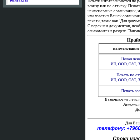
Контакты
Печати
изготавливаются
по
р
эскизу или по оттиску.
Печать
наименование организации, м
или логотип Вашей организа
печати, такие как "Для докуме
С перечнем документов, нео
ознакомится в разделе "Закон
Прайс
наименование
Новая печ
ИП, ООО, ОАО, З
Печать по от
ИП, ООО, ОАО, З
Печать вр
В стоимость печат
Автомати
До
Для Ваш
телефону: +7960
Сроки изго