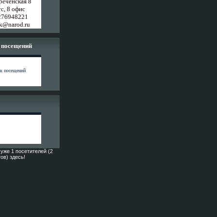
реченская 8
с, 8 офис
276948221
k@narod.ru
 посещений
уже 1 посетителей (2
ов) здесь!